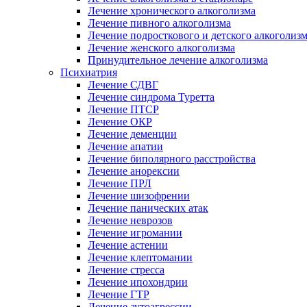
Лечение хронического алкоголизма
Лечение пивного алкоголизма
Лечение подросткового и детского алкоголиз
Лечение женского алкоголизма
Принудительное лечение алкоголизма
Психиатрия
Лечение СДВГ
Лечение синдрома Туретта
Лечение ПТСР
Лечение ОКР
Лечение деменции
Лечение апатии
Лечение биполярного расстройства
Лечение анорексии
Лечение ПРЛ
Лечение шизофрении
Лечение панических атак
Лечение неврозов
Лечение игромании
Лечение астении
Лечение клептомании
Лечение стресса
Лечение ипохондрии
Лечение ГТР
Лечение аутоагрессии