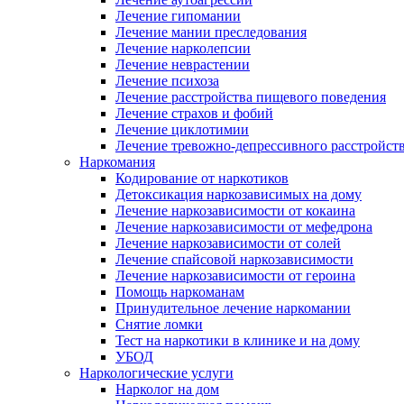
Лечение гипомании
Лечение мании преследования
Лечение нарколепсии
Лечение неврастении
Лечение психоза
Лечение расстройства пищевого поведения
Лечение страхов и фобий
Лечение циклотимии
Лечение тревожно-депрессивного расстройст
Наркомания
Кодирование от наркотиков
Детоксикация наркозависимых на дому
Лечение наркозависимости от кокаина
Лечение наркозависимости от мефедрона
Лечение наркозависимости от солей
Лечение спайсовой наркозависимости
Лечение наркозависимости от героина
Помощь наркоманам
Принудительное лечение наркомании
Снятие ломки
Тест на наркотики в клинике и на дому
УБОД
Наркологические услуги
Нарколог на дом