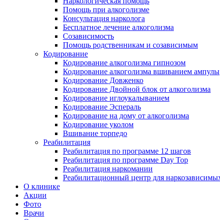
Наркологическая помощь
Помощь при алкоголизме
Консультация нарколога
Бесплатное лечение алкоголизма
Созависимость
Помощь родственникам и созависимым
Кодирование
Кодирование алкоголизма гипнозом
Кодирование алкоголизма вшиванием ампулы
Кодирование Довженко
Кодирование Двойной блок от алкоголизма
Кодирование иглоукалыванием
Кодирование Эспераль
Кодирование на дому от алкоголизма
Кодирование уколом
Вшивание торпедо
Реабилитация
Реабилитация по программе 12 шагов
Реабилитация по программе Day Top
Реабилитация наркомании
Реабилитационный центр для наркозависимых
О клинике
Акции
Фото
Врачи