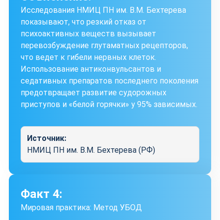
Исследования НМИЦ ПН им. В.М. Бехтерева
показывают, что резкий отказ от
психоактивных веществ вызывает
перевозбуждение глутаматных рецепторов,
что ведет к гибели нервных клеток.
Использование антиконвульсантов и
седативных препаратов последнего поколения
предотвращает развитие судорожных
приступов и «белой горячки» у 95% зависимых.
Источник:
НМИЦ ПН им. В.М. Бехтерева (РФ)
Факт 4:
Мировая практика: Метод УБОД