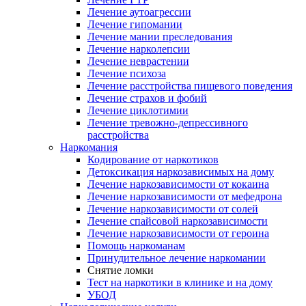
Лечение аутоагрессии
Лечение гипомании
Лечение мании преследования
Лечение нарколепсии
Лечение неврастении
Лечение психоза
Лечение расстройства пищевого поведения
Лечение страхов и фобий
Лечение циклотимии
Лечение тревожно-депрессивного
расстройства
Наркомания
Кодирование от наркотиков
Детоксикация наркозависимых на дому
Лечение наркозависимости от кокаина
Лечение наркозависимости от мефедрона
Лечение наркозависимости от солей
Лечение спайсовой наркозависимости
Лечение наркозависимости от героина
Помощь наркоманам
Принудительное лечение наркомании
Снятие ломки
Тест на наркотики в клинике и на дому
УБОД