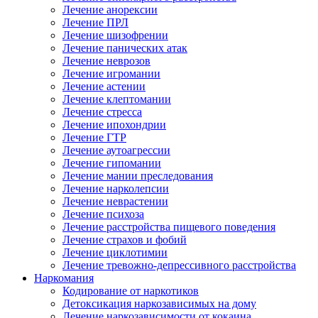
Лечение анорексии
Лечение ПРЛ
Лечение шизофрении
Лечение панических атак
Лечение неврозов
Лечение игромании
Лечение астении
Лечение клептомании
Лечение стресса
Лечение ипохондрии
Лечение ГТР
Лечение аутоагрессии
Лечение гипомании
Лечение мании преследования
Лечение нарколепсии
Лечение неврастении
Лечение психоза
Лечение расстройства пищевого поведения
Лечение страхов и фобий
Лечение циклотимии
Лечение тревожно-депрессивного расстройства
Наркомания
Кодирование от наркотиков
Детоксикация наркозависимых на дому
Лечение наркозависимости от кокаина