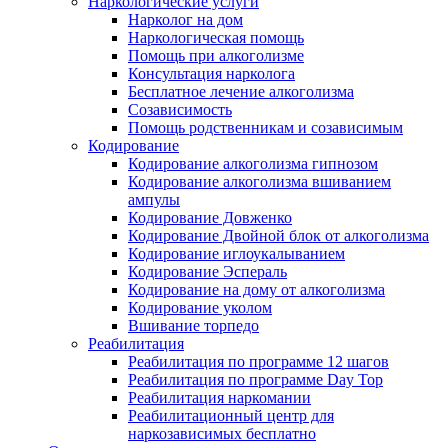
Наркологические услуги
Нарколог на дом
Наркологическая помощь
Помощь при алкоголизме
Консультация нарколога
Бесплатное лечение алкоголизма
Созависимость
Помощь родственникам и созависимым
Кодирование
Кодирование алкоголизма гипнозом
Кодирование алкоголизма вшиванием
ампулы
Кодирование Довженко
Кодирование Двойной блок от алкоголизма
Кодирование иглоукалыванием
Кодирование Эспераль
Кодирование на дому от алкоголизма
Кодирование уколом
Вшивание торпедо
Реабилитация
Реабилитация по программе 12 шагов
Реабилитация по программе Day Top
Реабилитация наркомании
Реабилитационный центр для
наркозависимых бесплатно