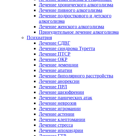
Лечение хронического алкоголизма
Лечение пивного алкоголизма
Лечение подросткового и детского
алкоголизма
Лечение женского алкоголизма
Принудительное лечение алкоголизма
Психиатрия
Лечение СДВГ
Лечение синдрома Туретта
Лечение ПТСР
Лечение ОКР
Лечение деменции
Лечение апатии
Лечение биполярного расстройства
Лечение анорексии
Лечение ПРЛ
Лечение шизофрении
Лечение панических атак
Лечение неврозов
Лечение игромании
Лечение астении
Лечение клептомании
Лечение стресса
Лечение ипохондрии
Лечение ГТР