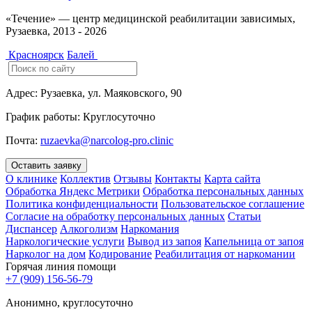
«Течение» — центр медицинской реабилитации зависимых,
Рузаевка, 2013 - 2026
Красноярск
Балей
Адрес:
Рузаевка, ул. Маяковского, 90
График работы:
Круглосуточно
Почта:
ruzaevka@narcolog-pro.clinic
Оставить заявку
О клинике
Коллектив
Отзывы
Контакты
Карта сайта
Обработка Яндекс Метрики
Обработка персональных данных
Политика конфиденциальности
Пользовательское соглашение
Согласие на обработку персональных данных
Статьи
Диспансер
Алкоголизм
Наркомания
Наркологические услуги
Вывод из запоя
Капельница от запоя
Нарколог на дом
Кодирование
Реабилитация от наркомании
Горячая линия помощи
+7 (909) 156-56-79
Анонимно, круглосуточно