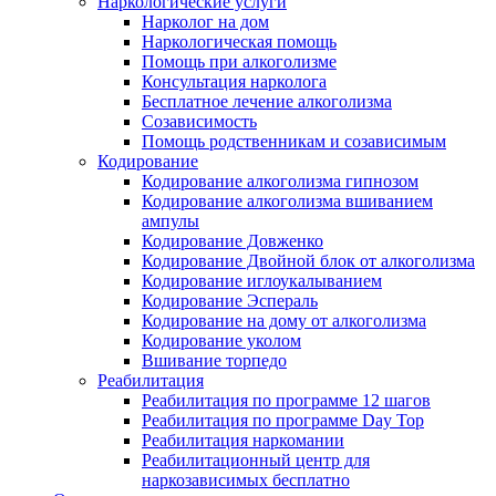
Наркологические услуги
Нарколог на дом
Наркологическая помощь
Помощь при алкоголизме
Консультация нарколога
Бесплатное лечение алкоголизма
Созависимость
Помощь родственникам и созависимым
Кодирование
Кодирование алкоголизма гипнозом
Кодирование алкоголизма вшиванием
ампулы
Кодирование Довженко
Кодирование Двойной блок от алкоголизма
Кодирование иглоукалыванием
Кодирование Эспераль
Кодирование на дому от алкоголизма
Кодирование уколом
Вшивание торпедо
Реабилитация
Реабилитация по программе 12 шагов
Реабилитация по программе Day Top
Реабилитация наркомании
Реабилитационный центр для
наркозависимых бесплатно