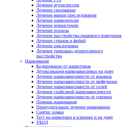
Лечение аутоагрессии
Лечение гипомании
Лечение мании преследования
Лечение нарколепсии
Лечение неврастении
Лечение психоза
Лечение расстройства пищевого поведения
Лечение страхов и фобий
Лечение циклотимии
Лечение тревожно-депрессивного
расстройства
Наркомания
Кодирование от наркотиков
Детоксикация наркозависимых на дому
Лечение наркозависимости от кокаина
Лечение наркозависимости от мефедрона
Лечение наркозависимости от солей
Лечение спайсовой наркозависимости
Лечение наркозависимости от героина
Помощь наркоманам
Принудительное лечение наркомании
Снятие ломки
Тест на наркотики в клинике и на дому
УБОД