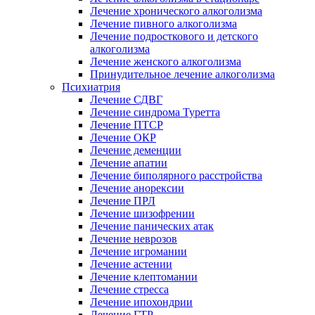
Лечение хронического алкоголизма
Лечение пивного алкоголизма
Лечение подросткового и детского
алкоголизма
Лечение женского алкоголизма
Принудительное лечение алкоголизма
Психиатрия
Лечение СДВГ
Лечение синдрома Туретта
Лечение ПТСР
Лечение ОКР
Лечение деменции
Лечение апатии
Лечение биполярного расстройства
Лечение анорексии
Лечение ПРЛ
Лечение шизофрении
Лечение панических атак
Лечение неврозов
Лечение игромании
Лечение астении
Лечение клептомании
Лечение стресса
Лечение ипохондрии
Лечение ГТР