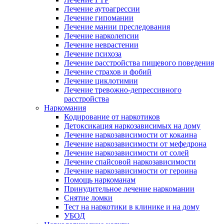
Лечение аутоагрессии
Лечение гипомании
Лечение мании преследования
Лечение нарколепсии
Лечение неврастении
Лечение психоза
Лечение расстройства пищевого поведения
Лечение страхов и фобий
Лечение циклотимии
Лечение тревожно-депрессивного
расстройства
Наркомания
Кодирование от наркотиков
Детоксикация наркозависимых на дому
Лечение наркозависимости от кокаина
Лечение наркозависимости от мефедрона
Лечение наркозависимости от солей
Лечение спайсовой наркозависимости
Лечение наркозависимости от героина
Помощь наркоманам
Принудительное лечение наркомании
Снятие ломки
Тест на наркотики в клинике и на дому
УБОД