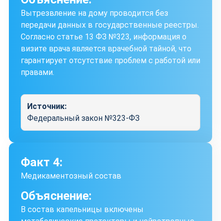
Вытрезвление на дому проводится без
передачи данных в государственные реестры.
Согласно статье 13 ФЗ №323, информация о
визите врача является врачебной тайной, что
гарантирует отсутствие проблем с работой или
правами.
Источник:
Федеральный закон №323-ФЗ
Факт 4:
Медикаментозный состав
Объяснение:
В состав капельницы включены