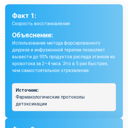
Факт 1:
Скорость восстановления
Объяснение:
Использование метода форсированного
диуреза и инфузионной терапии позволяет
вывести до 95% продуктов распада этанола из
кровотока за 2–4 часа. Это в 5 раз быстрее,
чем самостоятельное отрезвление.
Источник:
Фармакологические протоколы
детоксикации