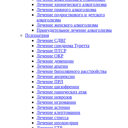
Лечение хронического алкоголизма
Лечение пивного алкоголизма
Лечение подросткового и детского
алкоголизма
Лечение женского алкоголизма
Принудительное лечение алкоголизма
Психиатрия
Лечение СДВГ
Лечение синдрома Туретта
Лечение ПТСР
Лечение ОКР
Лечение деменции
Лечение апатии
Лечение биполярного расстройства
Лечение анорексии
Лечение ПРЛ
Лечение шизофрении
Лечение панических атак
Лечение неврозов
Лечение игромании
Лечение астении
Лечение клептомании
Лечение стресса
Лечение ипохондрии
Лечение ГТР