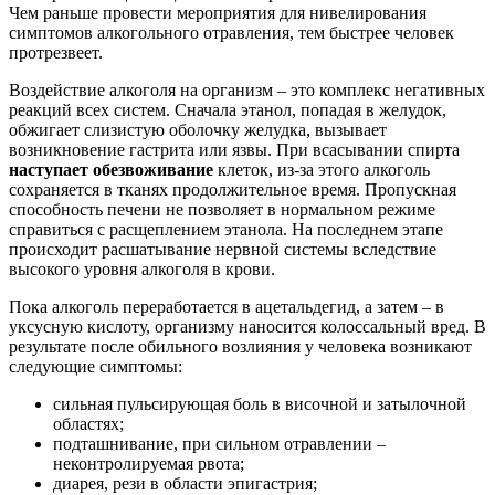
Чем раньше провести мероприятия для нивелирования
симптомов алкогольного отравления, тем быстрее человек
протрезвеет.
Воздействие алкоголя на организм – это комплекс негативных
реакций всех систем. Сначала этанол, попадая в желудок,
обжигает слизистую оболочку желудка, вызывает
возникновение гастрита или язвы. При всасывании спирта
наступает обезвоживание
клеток, из-за этого алкоголь
сохраняется в тканях продолжительное время. Пропускная
способность печени не позволяет в нормальном режиме
справиться с расщеплением этанола. На последнем этапе
происходит расшатывание нервной системы вследствие
высокого уровня алкоголя в крови.
Пока алкоголь переработается в ацетальдегид, а затем – в
уксусную кислоту, организму наносится колоссальный вред. В
результате после обильного возлияния у человека возникают
следующие симптомы:
сильная пульсирующая боль в височной и затылочной
областях;
подташнивание, при сильном отравлении –
неконтролируемая рвота;
диарея, рези в области эпигастрия;