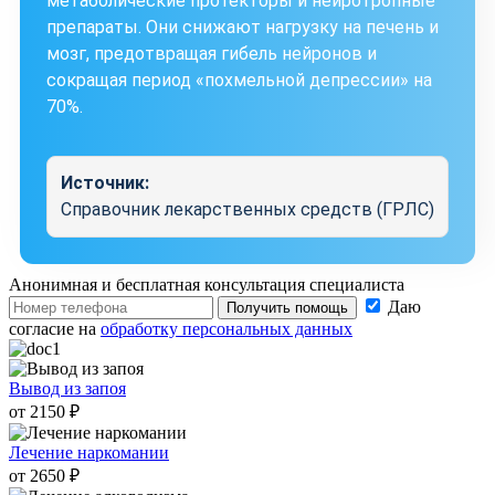
метаболические протекторы и нейротропные
препараты. Они снижают нагрузку на печень и
мозг, предотвращая гибель нейронов и
сокращая период «похмельной депрессии» на
70%.
Источник:
Справочник лекарственных средств (ГРЛС)
Анонимная и бесплатная
консультация специалиста
Даю
Получить помощь
согласие на
обработку персональных данных
Вывод из запоя
от 2150 ₽
Лечение наркомании
от 2650 ₽