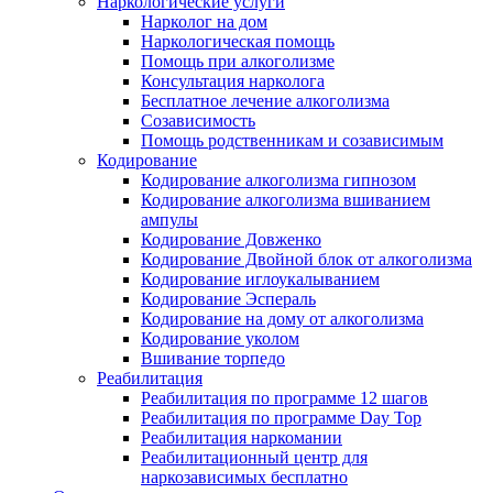
Наркологические услуги
Нарколог на дом
Наркологическая помощь
Помощь при алкоголизме
Консультация нарколога
Бесплатное лечение алкоголизма
Созависимость
Помощь родственникам и созависимым
Кодирование
Кодирование алкоголизма гипнозом
Кодирование алкоголизма вшиванием
ампулы
Кодирование Довженко
Кодирование Двойной блок от алкоголизма
Кодирование иглоукалыванием
Кодирование Эспераль
Кодирование на дому от алкоголизма
Кодирование уколом
Вшивание торпедо
Реабилитация
Реабилитация по программе 12 шагов
Реабилитация по программе Day Top
Реабилитация наркомании
Реабилитационный центр для
наркозависимых бесплатно