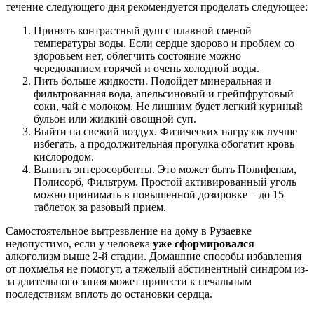
течение следующего дня рекомендуется проделать следующее:
Принять контрастный душ с плавной сменой
температуры воды. Если сердце здорово и проблем со
здоровьем нет, облегчить состояние можно
чередованием горячей и очень холодной воды.
Пить больше жидкости. Подойдет минеральная и
фильтрованная вода, апельсиновый и грейпфрутовый
соки, чай с молоком. Не лишним будет легкий куриный
бульон или жидкий овощной суп.
Выйти на свежий воздух. Физических нагрузок лучше
избегать, а продолжительная прогулка обогатит кровь
кислородом.
Выпить энтеросорбенты. Это может быть Полифепам,
Полисорб, Фильтрум. Простой активированный уголь
можно принимать в повышенной дозировке – до 15
таблеток за разовый прием.
Самостоятельное вытрезвление на дому в Рузаевке
недопустимо, если у человека
уже сформировался
алкоголизм выше 2-й стадии. Домашние способы избавления
от похмелья не помогут, а тяжелый абстинентный синдром из-
за длительного запоя может привести к печальным
последствиям вплоть до остановки сердца.