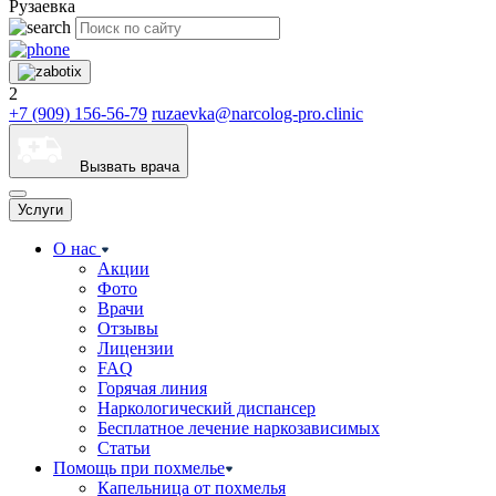
Рузаевка
2
+7 (909) 156-56-79
ruzaevka@narcolog-pro.clinic
Вызвать врача
Услуги
О нас
Акции
Фото
Врачи
Отзывы
Лицензии
FAQ
Горячая линия
Наркологический диспансер
Бесплатное лечение наркозависимых
Статьи
Помощь при похмелье
Капельница от похмелья