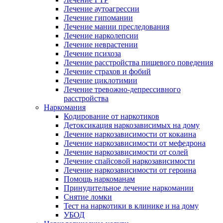
Лечение аутоагрессии
Лечение гипомании
Лечение мании преследования
Лечение нарколепсии
Лечение неврастении
Лечение психоза
Лечение расстройства пищевого поведения
Лечение страхов и фобий
Лечение циклотимии
Лечение тревожно-депрессивного
расстройства
Наркомания
Кодирование от наркотиков
Детоксикация наркозависимых на дому
Лечение наркозависимости от кокаина
Лечение наркозависимости от мефедрона
Лечение наркозависимости от солей
Лечение спайсовой наркозависимости
Лечение наркозависимости от героина
Помощь наркоманам
Принудительное лечение наркомании
Снятие ломки
Тест на наркотики в клинике и на дому
УБОД