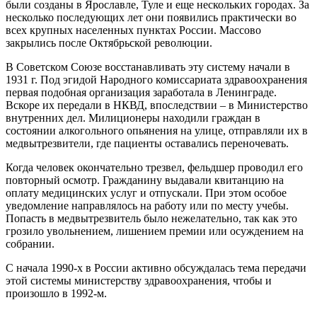
были созданы в Ярославле, Туле и еще нескольких городах. За
несколько последующих лет они появились практически во
всех крупных населенных пунктах России. Массово
закрылись после Октябрьской революции.
В Советском Союзе восстанавливать эту систему начали в
1931 г. Под эгидой Народного комиссариата здравоохранения
первая подобная организация заработала в Ленинграде.
Вскоре их передали в НКВД, впоследствии – в Министерство
внутренних дел. Милиционеры находили граждан в
состоянии алкогольного опьянения на улице, отправляли их в
медвытрезвители, где пациенты оставались переночевать.
Когда человек окончательно трезвел, фельдшер проводил его
повторный осмотр. Гражданину выдавали квитанцию на
оплату медицинских услуг и отпускали. При этом особое
уведомление направлялось на работу или по месту учебы.
Попасть в медвытрезвитель было нежелательно, так как это
грозило увольнением, лишением премии или осуждением на
собрании.
С начала 1990-х в России активно обсуждалась тема передачи
этой системы министерству здравоохранения, чтобы и
произошло в 1992-м.