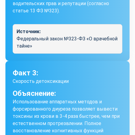
водительских прав и репутации (согласно
статье 13 ФЗ №323).
Источник:
Федеральный закон №323-ФЗ «О врачебной
тайне»
Факт 3:
Скорость детоксикации
Объяснение:
Использование аппаратных методов и
форсированного диуреза позволяет вывести
токсины из крови в 3-4 раза быстрее, чем при
естественном протрезвлении. Полное
восстановление когнитивных функций