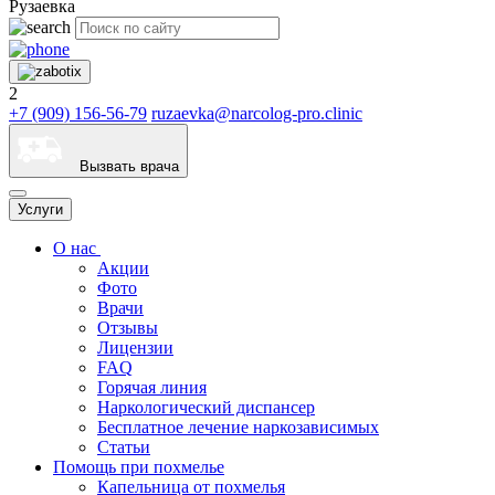
Рузаевка
2
+7 (909) 156-56-79
ruzaevka@narcolog-pro.clinic
Вызвать врача
Услуги
О нас
Акции
Фото
Врачи
Отзывы
Лицензии
FAQ
Горячая линия
Наркологический диспансер
Бесплатное лечение наркозависимых
Статьи
Помощь при похмелье
Капельница от похмелья