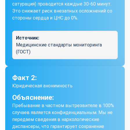
сатурация) проводится каждые 30-60 минут.
Это снижает риск внезапных осложнений со
стороны сердца и ЦНС до 0%.
Источник:
Медицинские стандарты мониторинга
(ГОСТ)
Факт 2:
Юридическая анонимность
Объяснение:
Пребывание в частном вытрезвителе в 100%
случаев является конфиденциальным. Мы не
передаем сведения в наркологические
диспансеры, что гарантирует сохранение