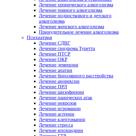
Лечение хронического алкоголизма
Лечение пивного алкоголизма
Лечение подросткового и детского
алкоголизма
Лечение женского алкоголизма
Принудительное лечение алкоголизма
Психиатрия
Лечение СДВГ
Лечение синдрома Туретта
Лечение ПТСР
Лечение ОКР
Лечение деменции
Лечение апатии
Лечение биполярного расстройства
Лечение анорексии
Лечение ПРЛ
Лечение шизофрении
Лечение панических атак
Лечение неврозов
Лечение игромании
Лечение астении
Лечение клептомании
Лечение стресса
Лечение ипохондрии
Лечение ГТР