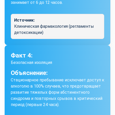
занимает от 6 до 12 часов.
Источник:
Клиническая фармакология (регламенты
детоксикации)
Факт 4:
Безопасная изоляция
Объяснение:
Стационарное пребывание исключает доступ к
алкоголю в 100% случаев, что предотвращает
развитие тяжелых форм абстинентного
синдрома и повторных срывов в критический
период (первые 24 часа).