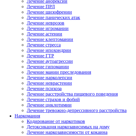
Лечение анорексии
Лечение ПРЛ
Лечение шизофрении
Лечение панических атак
Лечение неврозов
Лечение игромании
Лечение астении
Лечение клептомании
Лечение стресса
Лечение ипохондрии
Лечение ГТР
Лечение аутоагрессии
Лечение гипомании
Лечение мании преследования
Лечение нарколепсии
Лечение неврастении
Лечение психоза
Лечение расстройства пищевого поведения
Лечение страхов и фобий
Лечение циклотимии
Лечение тревожно-депрессивного расстройства
Наркомания
Кодирование от наркотиков
Детоксикация наркозависимых на дому
Лечение наркозависимости от кокаина