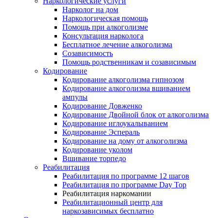
Наркологические услуги
Нарколог на дом
Наркологическая помощь
Помощь при алкоголизме
Консультация нарколога
Бесплатное лечение алкоголизма
Созависимость
Помощь родственникам и созависимым
Кодирование
Кодирование алкоголизма гипнозом
Кодирование алкоголизма вшиванием
ампулы
Кодирование Довженко
Кодирование Двойной блок от алкоголизма
Кодирование иглоукалыванием
Кодирование Эспераль
Кодирование на дому от алкоголизма
Кодирование уколом
Вшивание торпедо
Реабилитация
Реабилитация по программе 12 шагов
Реабилитация по программе Day Top
Реабилитация наркомании
Реабилитационный центр для
наркозависимых бесплатно