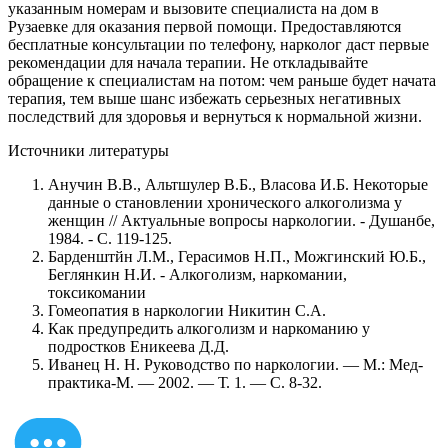
указанным номерам и вызовите специалиста на дом в
Рузаевке для оказания первой помощи. Предоставляются
бесплатные консультации по телефону, нарколог даст первые
рекомендации для начала терапии. Не откладывайте
обращение к специалистам на потом: чем раньше будет начата
терапия, тем выше шанс избежать серьезных негативных
последствий для здоровья и вернуться к нормальной жизни.
Источники литературы
Анучин В.В., Альтшулер В.Б., Власова И.Б. Некоторые
данные о становлении хронического алкоголизма у
женщин // Актуальные вопросы наркологии. - Душанбе,
1984. - С. 119-125.
Барденштйн Л.М., Герасимов Н.П., Можгинский Ю.Б.,
Беглянкин Н.И. - Алкоголизм, наркомании,
токсикомании
Гомеопатия в наркологии Никитин С.А.
Как предупредить алкоголизм и наркоманию у
подростков Еникеева Д.Д.
Иванец Н. Н. Руководство по наркологии. — М.: Мед-
практика-М. — 2002. — Т. 1. — С. 8-32.