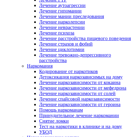
Лечение аутоагрессии
Лечение гипомании
Лечение мании преследования
Лечение нарколепсии
Лечение неврастении
Лечение психоза
Лечение расстройства пищевого поведения
Лечение страхов и фобий
Лечение циклотимии
Лечение тревожно-депрессивного
расстройства
Наркомания
Кодирование от наркотиков
Детоксикация наркозависимых на дому
Лечение наркозависимости от кокаина
Лечение наркозависимости от мефедрона
Лечение наркозависимости от солей
Лечение спайсовой наркозависимости
Лечение наркозависимости от героина
Помощь наркоманам
Принудительное лечение наркомании
Снятие ломки
Тест на наркотики в клинике и на дому
УБОД