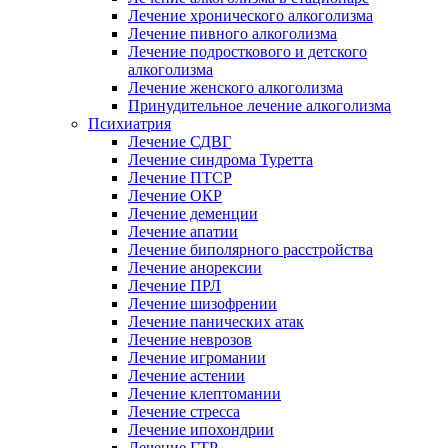
Лечение хронического алкоголизма
Лечение пивного алкоголизма
Лечение подросткового и детского
алкоголизма
Лечение женского алкоголизма
Принудительное лечение алкоголизма
Психиатрия
Лечение СДВГ
Лечение синдрома Туретта
Лечение ПТСР
Лечение ОКР
Лечение деменции
Лечение апатии
Лечение биполярного расстройства
Лечение анорексии
Лечение ПРЛ
Лечение шизофрении
Лечение панических атак
Лечение неврозов
Лечение игромании
Лечение астении
Лечение клептомании
Лечение стресса
Лечение ипохондрии
Лечение ГТР