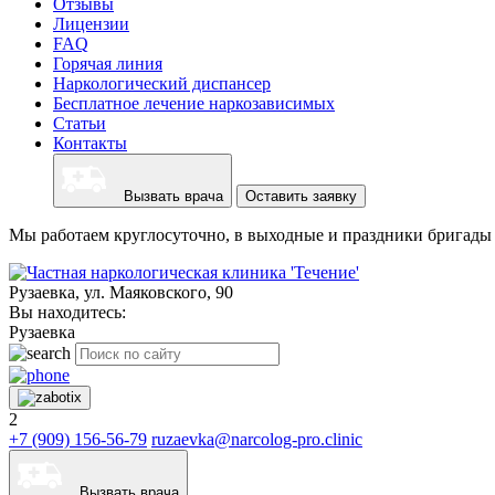
Отзывы
Лицензии
FAQ
Горячая линия
Наркологический диспансер
Бесплатное лечение наркозависимых
Статьи
Контакты
Вызвать врача
Оставить заявку
Мы работаем круглосуточно, в выходные и праздники бригады 
Рузаевка, ул. Маяковского, 90
Вы находитесь:
Рузаевка
2
+7 (909) 156-56-79
ruzaevka@narcolog-pro.clinic
Вызвать врача