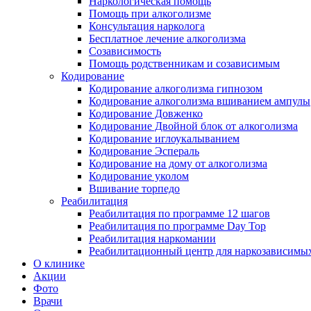
Наркологическая помощь
Помощь при алкоголизме
Консультация нарколога
Бесплатное лечение алкоголизма
Созависимость
Помощь родственникам и созависимым
Кодирование
Кодирование алкоголизма гипнозом
Кодирование алкоголизма вшиванием ампулы
Кодирование Довженко
Кодирование Двойной блок от алкоголизма
Кодирование иглоукалыванием
Кодирование Эспераль
Кодирование на дому от алкоголизма
Кодирование уколом
Вшивание торпедо
Реабилитация
Реабилитация по программе 12 шагов
Реабилитация по программе Day Top
Реабилитация наркомании
Реабилитационный центр для наркозависимых
О клинике
Акции
Фото
Врачи