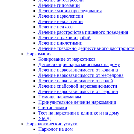
Лечение гипомании
Лечение мании преследования
Лечение нарколепсии
Лечение неврастении
Лечение психоза
Лечение расстройства пищевого поведения
Лечение страхов и фобий
Лечение циклотимии
Лечение тревожно-депрессивного расстройст
Наркомания
Кодирование от наркотиков
Детоксикация наркозависимых на дому
Лечение наркозависимости от кокаина
Лечение наркозависимости от мефедрона
Лечение наркозависимости от солей
Лечение спайсовой наркозависимости
Лечение наркозависимости от героина
Помощь наркоманам
Принудительное лечение наркомании
Снятие ломки
Тест на наркотики в клинике и на дому
УБОД
Наркологические услуги
Нарколог на дом