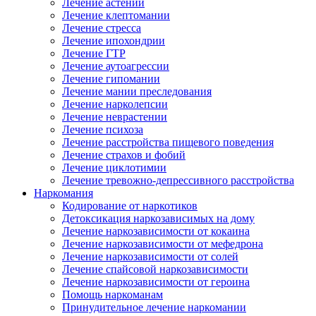
Лечение астении
Лечение клептомании
Лечение стресса
Лечение ипохондрии
Лечение ГТР
Лечение аутоагрессии
Лечение гипомании
Лечение мании преследования
Лечение нарколепсии
Лечение неврастении
Лечение психоза
Лечение расстройства пищевого поведения
Лечение страхов и фобий
Лечение циклотимии
Лечение тревожно-депрессивного расстройства
Наркомания
Кодирование от наркотиков
Детоксикация наркозависимых на дому
Лечение наркозависимости от кокаина
Лечение наркозависимости от мефедрона
Лечение наркозависимости от солей
Лечение спайсовой наркозависимости
Лечение наркозависимости от героина
Помощь наркоманам
Принудительное лечение наркомании