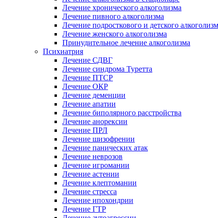
Лечение хронического алкоголизма
Лечение пивного алкоголизма
Лечение подросткового и детского алкоголиз
Лечение женского алкоголизма
Принудительное лечение алкоголизма
Психиатрия
Лечение СДВГ
Лечение синдрома Туретта
Лечение ПТСР
Лечение ОКР
Лечение деменции
Лечение апатии
Лечение биполярного расстройства
Лечение анорексии
Лечение ПРЛ
Лечение шизофрении
Лечение панических атак
Лечение неврозов
Лечение игромании
Лечение астении
Лечение клептомании
Лечение стресса
Лечение ипохондрии
Лечение ГТР
Лечение аутоагрессии