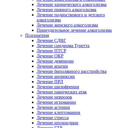
Лечение хронического алкоголизма
Лечение пивного алкоголизма
Лечение подросткового и детского
алкоголизма
Лечение женского алкоголизма
Принудительное лечение алкоголизма
Психиатрия
Лечение СДВГ
Лечение синдрома Туретта
Лечение ПТСР
Лечение ОКР
Лечение деменции
Лечение апатии
Лечение биполярного расстройства
Лечение анорексии
Лечение ПРЛ
Лечение шизофрении
Лечение панических атак
Лечение неврозов
Лечение игромании
Лечение астении
Лечение клептомании
Лечение стресса
Лечение ипохондрии
Лечение ГТР