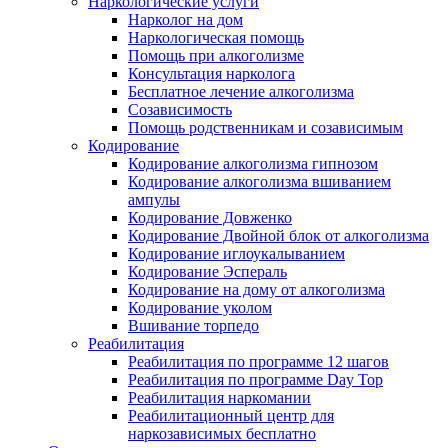
Наркологические услуги
Нарколог на дом
Наркологическая помощь
Помощь при алкоголизме
Консультация нарколога
Бесплатное лечение алкоголизма
Созависимость
Помощь родственникам и созависимым
Кодирование
Кодирование алкоголизма гипнозом
Кодирование алкоголизма вшиванием
ампулы
Кодирование Довженко
Кодирование Двойной блок от алкоголизма
Кодирование иглоукалыванием
Кодирование Эспераль
Кодирование на дому от алкоголизма
Кодирование уколом
Вшивание торпедо
Реабилитация
Реабилитация по программе 12 шагов
Реабилитация по программе Day Top
Реабилитация наркомании
Реабилитационный центр для
наркозависимых бесплатно