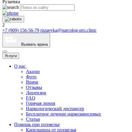
Рузаевка
2
+7 (909) 156-56-79
ruzaevka@narcolog-pro.clinic
Вызвать врача
Услуги
О нас
Акции
Фото
Врачи
Отзывы
Лицензии
FAQ
Горячая линия
Наркологический диспансер
Бесплатное лечение наркозависимых
Статьи
Помощь при похмелье
Капельница от похмелья