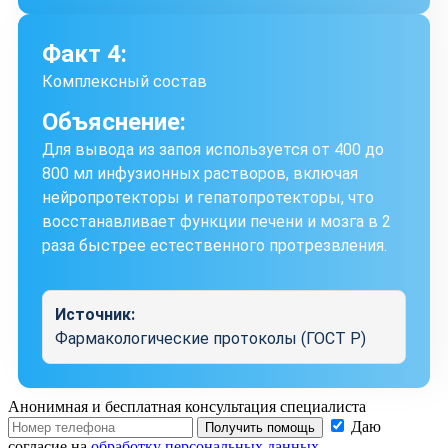
Факт 4:
Комплексный состав
Объяснение:
Для вывода из запоя используется от 400 до
800 мл инфузионных растворов, включая
нейропротекторы и гепатопротекторы, что
восстанавливает функции печени и мозга в 2
раза быстрее естественного протрезвления.
Источник:
Фармакологические протоколы (ГОСТ Р)
Анонимная и бесплатная
консультация специалиста
Даю
Получить помощь
согласие на
обработку персональных данных