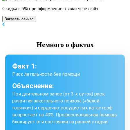
Скидка в 5% при оформлении заявки через сайт
Заказать сейчас
Немного
о фактах
Факт 1:
Риск летальности без помощи
Объяснение:
При длительном запое (от 3-х суток) риск
развития алкогольного психоза («белой
горячки») и сердечно-сосудистых катастроф
возрастает на 40%. Профессиональная помощь
блокирует эти состояния на ранней стадии.