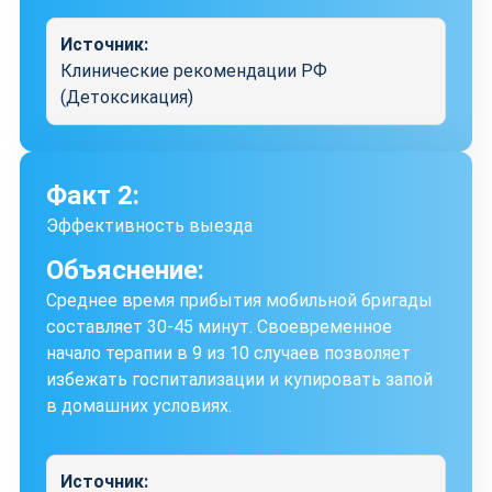
Источник:
Клинические рекомендации РФ
(Детоксикация)
Факт 2:
Эффективность выезда
Объяснение:
Среднее время прибытия мобильной бригады
составляет 30-45 минут. Своевременное
начало терапии в 9 из 10 случаев позволяет
избежать госпитализации и купировать запой
в домашних условиях.
Источник: