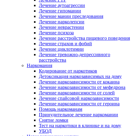
Лечение аутоагрессии
Лечение гипомании
Лечение мании преследования
Лечение нарколепсии
Лечение неврастении
Лечение психоза
Лечение расстройства пищевого поведения
Лечение страхов и фобий
Лечение циклотимии
Лечение тревожно-депрессивного
расстройства
Наркомания
Кодирование от наркотиков
Детоксикация наркозависимых на дому
Лечение наркозависимости от кокаина
Лечение наркозависимости от мефедрона
Лечение наркозависимости от солей
Лечение спайсовой наркозависимости
Лечение наркозависимости от героина
Помощь наркоманам
Принудительное лечение наркомании
Снятие ломки
Тест на наркотики в клинике и на дому
УБОД