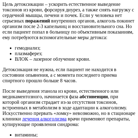
Цель детоксикации – ускорить естественное выведение
токсинов из крови, форсируя диурез, а также снять нагрузку с
сердечной мышцы, печени и почек. Если у человека нет
серьезных
поражений
внутренних органов, алкоголь покинет
организм после 2-3 капельниц и восстановительного сна. Но
если пациент попал в больницу по объективным показаниям,
ему потребуются вспомогательные меры детокса:
гемодиализ;
плазмаферез;
ВЛОК – лазерное облучение крови.
Детоксикация не нужна, если пациент не находится в
состоянии опьянения, а с момента последнего приема
спиртного прошло больше 8 часов.
После выведения этанола из крови, естественного или
медикаментозного, начинается фаза
абстиненции
, при
которой организм страдает из-за отсутствия токсинов,
встроенных в метаболизм в ходе адаптации к алкоголизму.
Искусственно прервать «ломку» невозможно, но в стационаре
клиники
лечения алкоголизма
врачи применяют препараты,
купирующие проявления синдрома:
витамины;