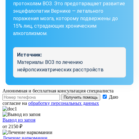
протоколам ВОЗ. Это предотвращает развитие
энцефалопатии Вернике — летального
поражения мозга, которому подвержены до
15% лиц, страдающих хроническим
алкоголизмом.
Источник:
Материалы ВОЗ по лечению
нейропсихиатрических расстройств
Анонимная и бесплатная
консультация специалиста
Даю
Получить помощь
согласие на
обработку персональных данных
Вывод из запоя
от 2150 ₽
Лечение наркомании