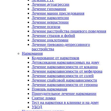
Лечение аутоагрессии
Лечение гипомании
Лечение мании преследования
Лечение нарколепсии
Лечение неврастении
Лечение психоза
Лечение расстройства пищевого поведения
Лечение страхов и фобий
Лечение циклотимии
Лечение тревожно-депрессивного
расстройства
Наркомания
Кодирование от наркотиков
Детоксикация наркозависимых на дому
Лечение наркозависимости от кокаина
Лечение наркозависимости от мефедрона
Лечение наркозависимости от солей
Лечение спайсовой наркозависимости
Лечение наркозависимости от героина
Помощь наркоманам
Принудительное лечение наркомании
Снятие ломки
Тест на наркотики в клинике и на дому
УБОД