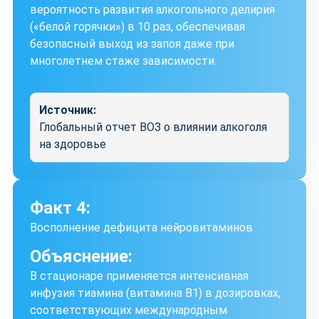
вероятность развития алкогольного делирия
(«белой горячки») в 10 раз, обеспечивая
безопасный выход из запоя даже при
многолетнем стаже зависимости.
Источник:
Глобальный отчет ВОЗ о влиянии алкоголя
на здоровье
Факт 4:
Восполнение дефицита нейровитаминов
Объяснение:
В стационаре применяется интенсивная
инфузия тиамина (витамина B1) в дозировках,
соответствующих международным