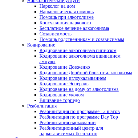
Наркологические услуги
Нарколог на дом
Наркологическая помощь
Помощь при алкоголизме
Консультация нарколога
Бесплатное лечение алкоголизма
Созависимость
Помощь родственникам и созависимым
Кодирование
Кодирование алкоголизма гипнозом
Кодирование алкоголизма вшиванием
ампулы
Кодирование Довженко
Кодирование Двойной блок от алкоголизма
Кодирование иглоукалыванием
Кодирование Эспераль
Кодирование на дому от алкоголизма
Кодирование уколом
Вшивание торпедо
Реабилитация
Реабилитация по программе 12 шагов
Реабилитация по программе Day Top
Реабилитация наркомании
Реабилитационный центр для
наркозависимых бесплатно