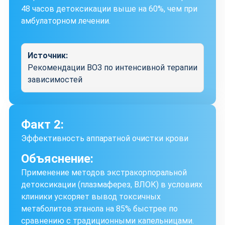
48 часов детоксикации выше на 60%, чем при
амбулаторном лечении.
Источник:
Рекомендации ВОЗ по интенсивной терапии
зависимостей
Факт 2:
Эффективность аппаратной очистки крови
Объяснение:
Применение методов экстракорпоральной
детоксикации (плазмаферез, ВЛОК) в условиях
клиники ускоряет вывод токсичных
метаболитов этанола на 85% быстрее по
сравнению с традиционными капельницами.