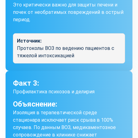
Это критически важно для защиты печени и
почек от необратимых повреждений в острый
период.
Источник:
Протоколы ВОЗ по ведению пациентов с
тяжелой интоксикацией
Факт 3:
Профилактика психозов и делирия
Объяснение:
Изоляция в терапевтической среде
стационара исключает риск срыва в 100%
случаев. По данным ВОЗ, медикаментозное
сопровождение в клинике снижает