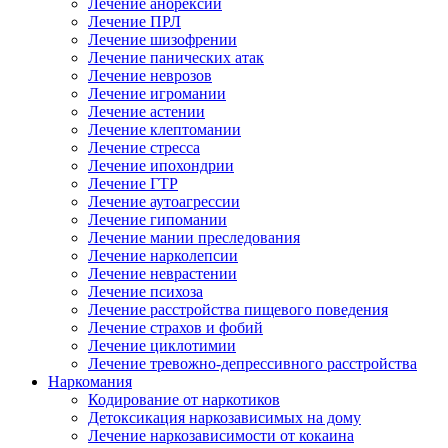
Лечение анорексии
Лечение ПРЛ
Лечение шизофрении
Лечение панических атак
Лечение неврозов
Лечение игромании
Лечение астении
Лечение клептомании
Лечение стресса
Лечение ипохондрии
Лечение ГТР
Лечение аутоагрессии
Лечение гипомании
Лечение мании преследования
Лечение нарколепсии
Лечение неврастении
Лечение психоза
Лечение расстройства пищевого поведения
Лечение страхов и фобий
Лечение циклотимии
Лечение тревожно-депрессивного расстройства
Наркомания
Кодирование от наркотиков
Детоксикация наркозависимых на дому
Лечение наркозависимости от кокаина