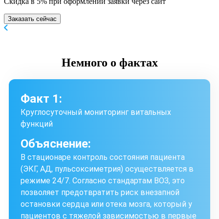
Скидка в 5% при оформлении заявки через сайт
Заказать сейчас
Немного
о фактах
Факт 1:
Круглосуточный мониторинг витальных
функций
Объяснение:
В стационаре контроль состояния пациента
(ЭКГ, АД, пульсоксиметрия) осуществляется в
режиме 24/7. Согласно стандартам ВОЗ, это
позволяет предотвратить риск внезапной
остановки сердца или отека мозга, который у
пациентов с тяжелой зависимостью в первые