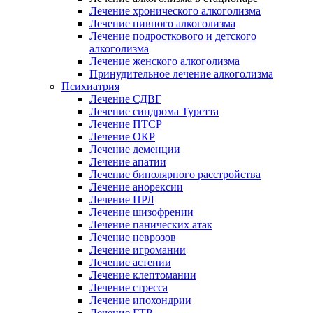
Лечение хронического алкоголизма
Лечение пивного алкоголизма
Лечение подросткового и детского
алкоголизма
Лечение женского алкоголизма
Принудительное лечение алкоголизма
Психиатрия
Лечение СДВГ
Лечение синдрома Туретта
Лечение ПТСР
Лечение ОКР
Лечение деменции
Лечение апатии
Лечение биполярного расстройства
Лечение анорексии
Лечение ПРЛ
Лечение шизофрении
Лечение панических атак
Лечение неврозов
Лечение игромании
Лечение астении
Лечение клептомании
Лечение стресса
Лечение ипохондрии
Лечение ГТР